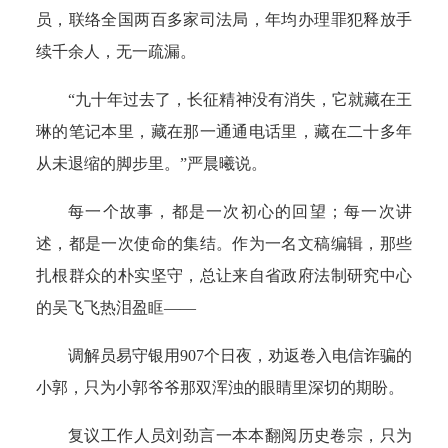
员，联络全国两百多家司法局，年均办理罪犯释放手
续千余人，无一疏漏。
“九十年过去了，长征精神没有消失，它就藏在王
琳的笔记本里，藏在那一通通电话里，藏在二十多年
从未退缩的脚步里。”严晨曦说。
每一个故事，都是一次初心的回望；每一次讲
述，都是一次使命的集结。作为一名文稿编辑，那些
扎根群众的朴实坚守，总让来自省政府法制研究中心
的吴飞飞热泪盈眶——
调解员易守银用907个日夜，劝返卷入电信诈骗的
小郭，只为小郭爷爷那双浑浊的眼睛里深切的期盼。
复议工作人员刘劲言一本本翻阅历史卷宗，只为