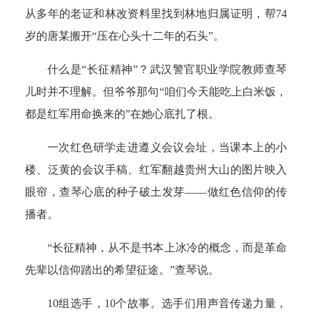
从多年的老证和林改资料里找到林地归属证明，帮74
岁的唐某搬开“压在心头十二年的石头”。
什么是“长征精神”？武汉警官职业学院教师查琴
儿时并不理解。但爷爷那句“咱们今天能吃上白米饭，
都是红军用命换来的”在她心底扎了根。
一次红色研学走进遵义会议会址，当课本上的小
楼、泛黄的会议手稿、红军翻越贵州大山的图片映入
眼帘，查琴心底的种子破土发芽——做红色信仰的传
播者。
“长征精神，从不是书本上冰冷的概念，而是革命
先辈以信仰踏出的希望征途。”查琴说。
10组选手，10个故事。选手们用声音传递力量，