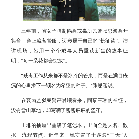
三年前，省女子强制隔离戒毒所民警张思遥离开
舞台，穿上藏蓝警服，迈步属于自己的“长征路”。演
讲现场，她用一个个戒毒人员重获新生的故事证
明，“每一朵花都会绽放”。
“戒毒工作从来都不是冰冷的管束，而是在满目疮
痍的心里播下一颗名为希望的种子。”张思遥说。
在襄南监狱民警严晨曦看来，同事王琳的长征，
没有雪山草地，却写满了密密麻麻的坚守。
王琳的抽屉里塞满了笔记本，里面全是人名、数
据、流程节点。近年来，她安置了十多名“三无”人