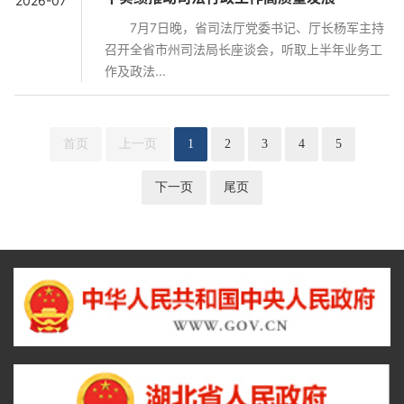
2026-07
7月7日晚，省司法厅党委书记、厅长杨军主持
召开全省市州司法局长座谈会，听取上半年业务工
作及政法...
首页
上一页
1
2
3
4
5
下一页
尾页