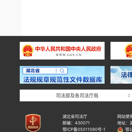
司法部及各司法厅局
湖北省司法厅
网站使
邮编：430071
地址：
鄂ICP备05011090号-1
鄂公