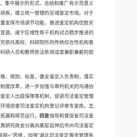
观、集中展示的形式，总结和推广有示范意义
性顽疾，建立统一管理的区域鉴定市场。对于
注重发挥市场调节功能，推进鉴定机构优胜劣
在宜昌、咸宁区域性骨干机构试点稳步推进的
研究依托高校、科研院所的传统综合性机构普
许科研人员和教师依法依规适度兼职兼薪的契
资格、规则、标准，健全鉴定人负责制，落实
讼制度改革，进一步加强与审判机关的沟通协
法鉴定人出庭保障等机制，促进司法鉴定管理
省环境损害司法鉴定机构登记评审专家库。
三
务拓展和规范运行。
四是
指导和督促省司法鉴
认真研究政会分离向基层延伸后市州司法鉴定
联网+”思维，加强“湖北司法鉴定服务管理系