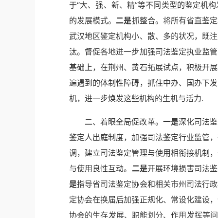
于“大、强、新、精”等不同类型的鉴定机
的发展模式。
二是
抓整合。将所有省直鉴定
武汉地区鉴定机构小、散、多的状况，既注
汰。督促各地进一步加强司法鉴定执业监管
基础上，在荆州、黄石拓展试点，积极开展
遍遇到的体制性障碍，抓住中办、国办下发
机，进一步焕发这些机构的生机与活力.
二、着眼全局促改革。
一是
深化司法鉴
鉴定人出庭制度，加强司法鉴定行业监管，
调，建立司法鉴定管理与使用相衔接机制，
与使用良性互动。
二是
开展环境损害司法鉴
是
指导省司法鉴定协会和相关市州司法行政
定协会在换届后加强正规化、常设化建设，
协会的生存发展、职能划分、作用发挥等