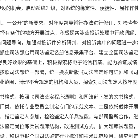
建设的机会，启动系统升级，对系统的稳定性、便捷性、易操作
机、一公开”的新要求，对年度督导暂行办法进行修订，对检查
择有条件的地方开展试点，积极探索涉鉴投诉处理中行政调解、
持问题导向，加强对投诉件分析研判，对投诉集中的问题进一步
抓住司法部启用司法鉴定名册信息采集平台、建立全国司法鉴
取得良好效果的基础上，积极探索将电子诚信档案、能力验证成
按照司法部统一部署，统一换发新版《司法鉴定许可证》和《
业范围，清理不合规定的机构和人员，探索对司法鉴定人按年度
书格式，按照《司法鉴定程序通则》和司法部下发的文书格式
门类，依托专业委员会制定专门的示范文本。
二是
依托载体开
，指定鉴定人参加，检验鉴定人单兵技能。与部司鉴所合作，
法鉴定岗位练兵试题库结构，改进测试方式，扩大题库试题量
设。积极申报全国司法鉴定行业标准和技术规范项目，研究制