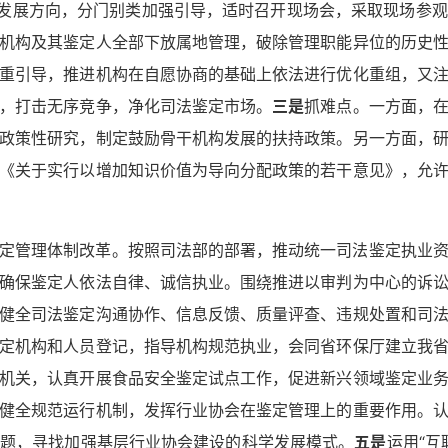
构发展方向，分门别类加强引导，适时召开现场会，采取现场参
机构及其鉴定人全部下放属地管理，破除管理职能异位的历史
重引导，推进机构在自愿协商的基础上依法进行优化重组，又
，打击无序竞争，净化司法鉴定市场。
三是
抓难点。一方面，
政策性研究，制定鼓励骨干机构发展的扶持政策。另一方面，
《关于实行以增加知识价值为导向分配政策的若干意见》，允
定管理体制改革。按照司法部的部署，推动统一司法鉴定执业
确保鉴定人依法自律、诚信执业。围绕推进以审判为中心的诉
健全司法鉴定沟通协作、信息反馈、质量评查、违规处置和司
定机构和人员登记，指导机构规范执业，会同省环保厅建立我
机关，认真开展食品安全鉴定试点工作，促进新兴领域鉴定业
健全规范运行机制，发挥行业协会在鉴定管理上的重要作用。
问题，寻找加强基层行业协会建设的科学发展模式。
五是
运用“互