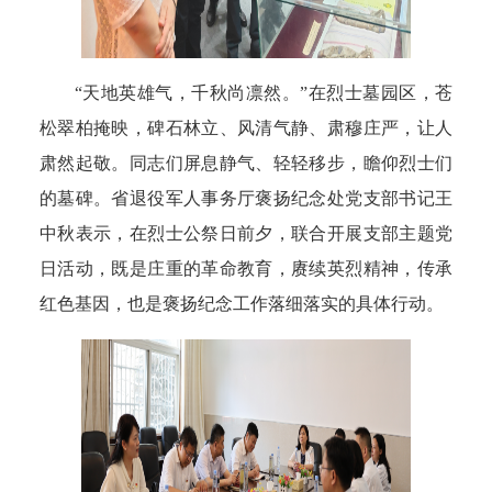
“天地英雄气，千秋尚凛然。”在烈士墓园区，苍
松翠柏掩映，碑石林立、风清气静、肃穆庄严，让人
肃然起敬。同志们屏息静气、轻轻移步，瞻仰烈士们
的墓碑。省退役军人事务厅褒扬纪念处党支部书记王
中秋表示，在烈士公祭日前夕，联合开展支部主题党
日活动，既是庄重的革命教育，赓续英烈精神，传承
红色基因，也是褒扬纪念工作落细落实的具体行动。