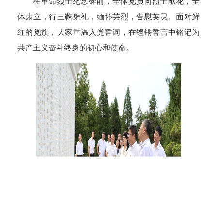
在革命烈士纪念碑前，全体党员向烈士献花，全
体肃立，行三鞠躬礼，缅怀英烈，告慰英灵。面对鲜
红的党旗，大家重温入党誓词，在铿锵誓言中铭记为
共产主义奋斗终身的初心和使命。