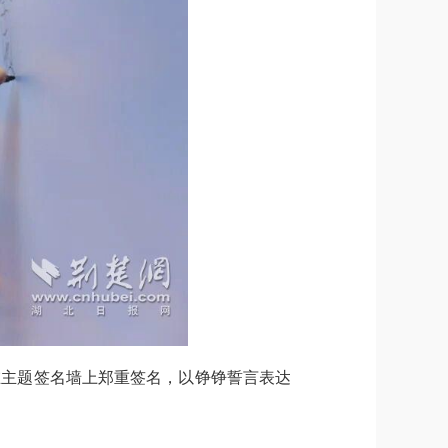
在主题签名墙上郑重签名，以铮铮誓言表达