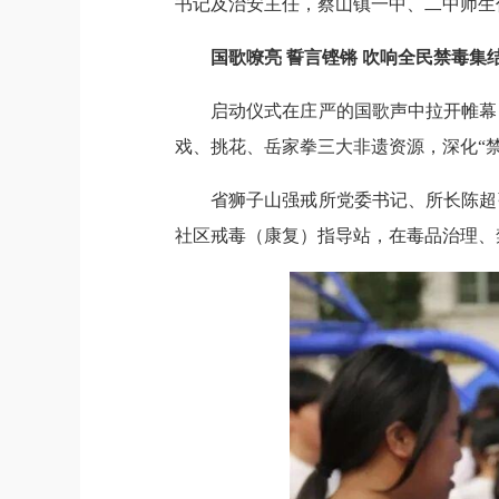
书记及治安主任，蔡山镇一中、二中师生
国歌嘹亮 誓言铿锵 吹响全民禁毒集
启动仪式在庄严的国歌声中拉开帷幕
戏、挑花、岳家拳三大非遗资源，深化“
省狮子山强戒所党委书记、所长陈超
社区戒毒（康复）指导站，在毒品治理、