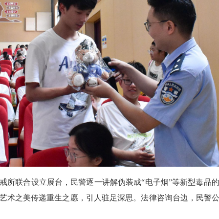
戒所联合设立展台，民警逐一讲解伪装成“电子烟”等新型毒品
艺术之美传递重生之愿，引人驻足深思。法律咨询台边，民警