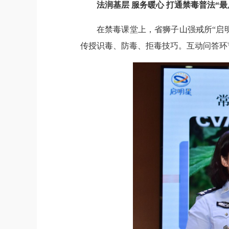
法润基层 服务暖心 打通禁毒普法“最
在禁毒课堂上，省狮子山强戒所“启
传授识毒、防毒、拒毒技巧。互动问答环