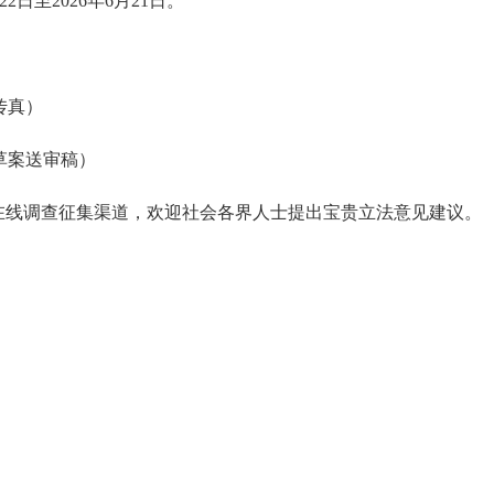
22
日至
202
6
年
6
月
21
日。
传真）
草案送审稿）
在线调查征集渠道，欢迎社会各界人士提出宝贵立法意见建议。