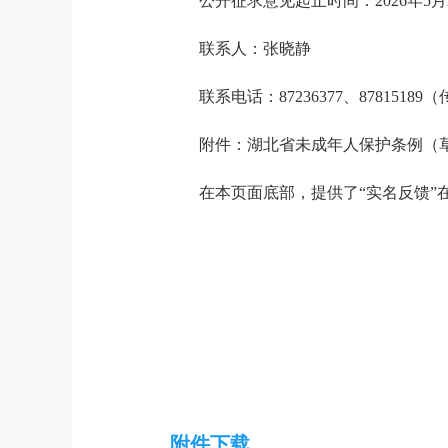
公开征求意见起止时间：
202
6
年
5
月
联系人：张晓静
联系电话：
87236377
、
87815189
（
附件：湖北省
未成年人保护条例
（
在本页面底部，提供了
“
实名反馈
”
附件下载