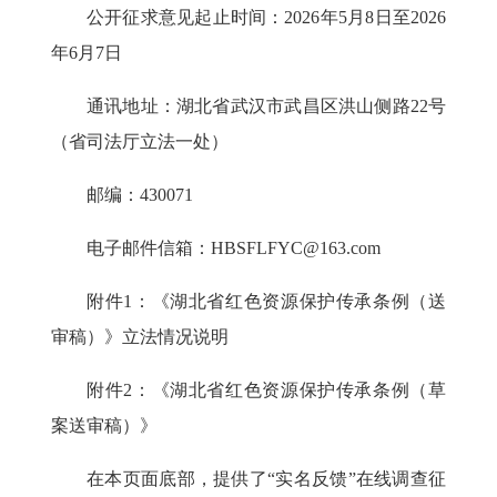
公开征求意见起止时间：
202
6
年
5
月
8
日
至
202
6
年
6
月
7
日
通讯地址：湖北省武汉市武昌区洪山侧路
22
号
（省司法厅立法一处）
邮编：
430071
电子邮件信箱：
HBSFLFYC@163.com
附件1：
《湖北省红色资源保护传承条例（送
审稿）》立法情况说明
附件2：
《湖北省
红色资源保护传承
条例
（草
案送审稿）
》
在本页面底部，提供了
“实名反馈”在线调查征