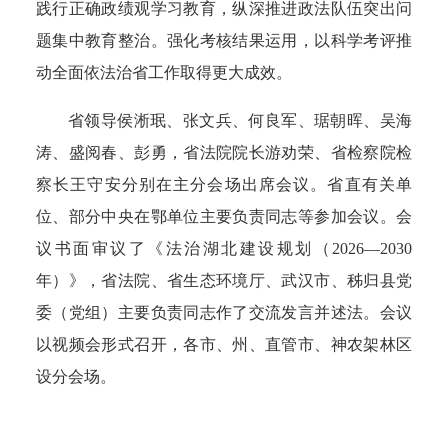
践行正确政绩观学习教育，纵深推进政法队伍突出问
题集中教育整治。强化考核结果运用，以科学考评推
动全面依法治省工作取得更大成效。
省领导侯淅珉、张文兵、何良军、琚朝晖、吴海
涛、盛阅春、彭勇，省法院院长游劝荣、省检察院检
察长王守安分别在主分会场出席会议。省直有关单
位、部分中央在鄂单位主要负责同志等参加会议。会
议书面审议了《法治湖北建设规划（2026—2030
年）》，省法院、省生态环境厅、武汉市、秭归县党
委（党组）主要负责同志作了交流发言并述法。会议
以视频会形式召开，各市、州、直管市、神农架林区
设分会场。