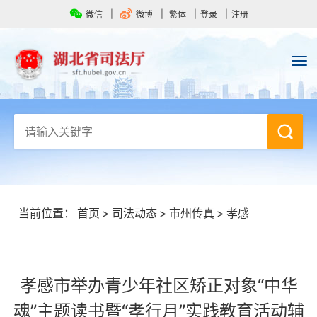
微信
微博
繁体
登录
注册
当前位置：
首页
>
司法动态
>
市州传真
>
孝感
孝感市举办青少年社区矫正对象“中华
魂”主题读书暨“孝行月”实践教育活动辅