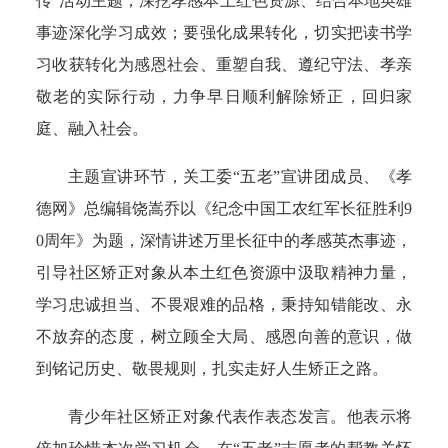
传”活动主题，深挖孝感本土红色资源、结合本地英雄
事迹深化学习成效；要强化成果转化，切实把读书学
习收获转化为感恩社会、重塑自我、遵纪守法、孝亲
敬老的实际行动，力争早日顺利解除矫正，回归家
庭、融入社会。
主题宣讲环节，关工委“五老”宣讲团成员、《孝
德网》总编辑饶嵩乔以《纪念中国工农红军长征胜利9
0周年》为题，深情讲述万里长征中的孝感英杰事迹，
引导社区矫正对象从本土红色资源中汲取精神力量，
学习忠诚担当、不畏艰难的品格，秉持知错能改、永
不放弃的态度，树立顾全大局、感恩向善的意识，做
到铭记历史、敬畏规则，扎实走好人生矫正之路。
青少年社区矫正对象代表作表态发言。他表示将