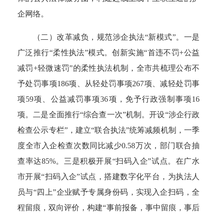
企网络。
（二）改革减负，规范涉企执法“新模式”
。
一是
广泛推行“柔性执法”模式。
创新实施“首违不罚+公益
减罚+轻微速罚”的柔性执法机制
，
全市共梳理公布不
予处罚事项186项、从轻处罚事项267项、减轻处罚事
项59项、公益减罚事项36项，免予行政强制事项16
项。
二是全面推行“综合查一次”机制。
开设“涉企行政
检查公示专栏”，建立“联合执法”统筹减频机制，一季
度全市入企检查次数同比减少0.58万次，部门联合抽
查率达85%。
三
是积极开展“扫码入企”试点。
在广水
市开展“扫码入企”试点，搭建数字化平台，为执法人
员与“四上”企业赋予专属身份码，实现入企扫码，全
程留痕，双向评价，构建“事前报备，事中留痕，事后