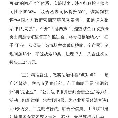
可溯”的闭环监管体系。实施以来，涉企行政检查频次
同比下降30%，联合检查同比提升30%。该案例获
评“中国地方政府营商环境优秀案例”。
四是深入整
治“四乱两执”。
召开“四乱两执”问题暨涉企行政执法
突出问题专项监督工作推进会，将专项整治纳入“一把
手”工程，从源头上为市场主体减负护航。全市累计发
现问题18个，移送线索10条，
处理12人，为企业挽回
损失11.24万元
。
（三）精准
普法，做实法治体检“点对点”。
一是
广泛普法。
联合市委宣传部、市工商联开展“法润随
州
‘典’
亮企业”、“公共法律服务进商会进企业”等系列
活动，组织律师、法律顾问累计为企业开展普法宣讲1
200余场次。
二是精准普法。
联合经信局、工商联组建
法律服务专家团深入专汽、石材、食品等行业协会，