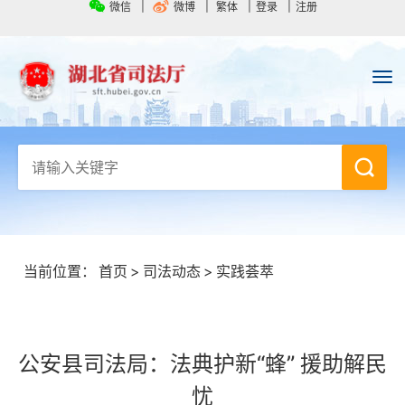
微信
微博
繁体
登录
注册
当前位置：
首页
>
司法动态
>
实践荟萃
公安县司法局：法典护新“蜂” 援助解民
忧