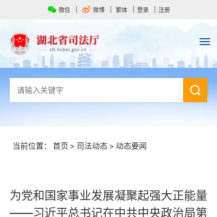
微信
微博
繁体
登录
注册
当前位置：
首页
>
司法动态
>
动态要闻
为党和国家事业发展凝聚起强大正能量
——习近平总书记在中共中央政治局第