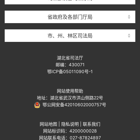
省政府及各部门厅局
市、州、林区司法局
湖北省司法厅
邮编：430071
鄂ICP备05011090号-1
网站使用帮助
地址：湖北省武汉市洪山侧路22号
鄂公网安备42010602000757号
网站地图
|
隐私说明
|
联系我们
网站标识码：4200000028
网站联系电话：027-87824897