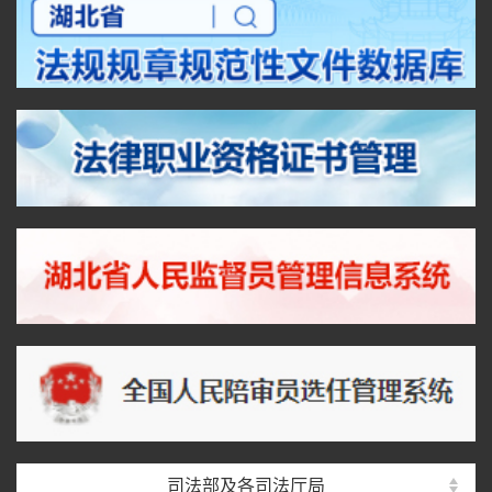
司法部及各司法厅局