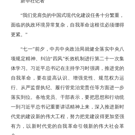
新华社记者
“我们党肩负的中国式现代化建设任务十分繁重，
面临的执政环境异常复杂，自我革命这根弦必须绷得
更紧。”
“七一”前夕，中共中央政治局就健全落实中央八
项规定精神、纠治“四风”长效机制进行第二十一次集
体学习。习近平总书记在主持学习时强调，推进党的
自我革命，要在提高认识、增强党性、规范权力运
行、从严监督执纪、履行管党治党责任等方面进一步
落实到位。各地党员、干部表示，要把思想和行动统
一到习近平总书记重要讲话精神上来，深入推进新时
代党的建设新的伟大工程，努力把党建设得更加坚强
有力，以新时代党的自我革命引领新的伟大社会革