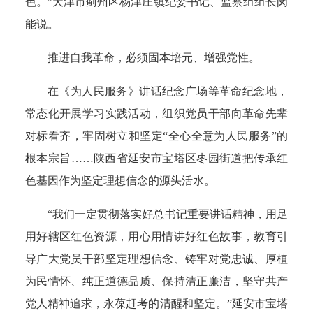
色。”天津市蓟州区杨津庄镇纪委书记、监察组组长闵
能说。
推进自我革命，必须固本培元、增强党性。
在《为人民服务》讲话纪念广场等革命纪念地，
常态化开展学习实践活动，组织党员干部向革命先辈
对标看齐，牢固树立和坚定“全心全意为人民服务”的
根本宗旨……陕西省延安市宝塔区枣园街道把传承红
色基因作为坚定理想信念的源头活水。
“我们一定贯彻落实好总书记重要讲话精神，用足
用好辖区红色资源，用心用情讲好红色故事，教育引
导广大党员干部坚定理想信念、铸牢对党忠诚、厚植
为民情怀、纯正道德品质、保持清正廉洁，坚守共产
党人精神追求，永葆赶考的清醒和坚定。”延安市宝塔