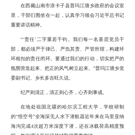
在西藏山南市浪卡子县普玛江塘乡政府的会议室
里，干部们围坐在一起，认真学习领会习近平总书记
重要讲话精神。
“‘责任’二字重若千钧。我们每一名基层党员干
部，都必须严于律己、严负其责、严管所辖，构建环
环相扣的责任闭环。要通过我们的行动，切实把严的
氛围营造起来、把正的风气树立起来。”普玛江塘乡党
委副书记、乡长多吉旺久说。
纪严则清正，清正则心齐，心齐则事成。
在地处祖国北疆的哈尔滨工程大学，学校研制
的“悟空号”全海深无人水下潜航器近年来在马里亚纳
海沟完成4次超万米深度下潜，还在冰载荷高精度预