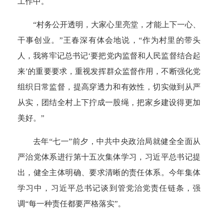
工作中。
“村务公开透明，大家心里亮堂，才能上下一心、
干事创业。”王春深有体会地说，“作为村里的带头
人，我将牢记总书记‘要把党内监督和人民监督结合起
来’的重要要求，重视发挥群众监督作用，不断强化党
组织日常监督，提高穿透力和有效性，切实做到从严
从实，团结全村上下拧成一股绳，把家乡建设得更加
美好。”
去年“七一”前夕，中共中央政治局就健全全面从
严治党体系进行第十五次集体学习，习近平总书记提
出，健全主体明确、要求清晰的责任体系。今年集体
学习中，习近平总书记谈到管党治党责任链条，强
调“每一种责任都要严格落实”。